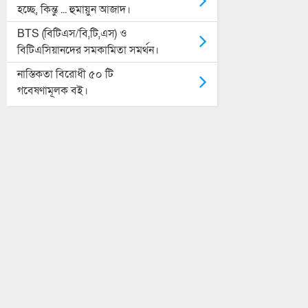
হচ্ছে, কিন্তু ... হুমায়ুন আজাদ।
BTS (বিটিএস/বি,টি,এস) ও
বিটিএসিয়ানদের সমকামিতা সমর্থন।
নাস্তিকতা বিরোধী ৫০ টি
গবেষণামূলক বই।