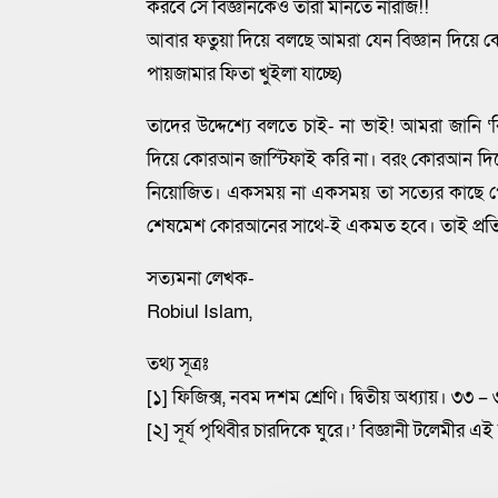
করবে সে বিজ্ঞানকেও তারা মানতে নারাজ!!
আবার ফতুয়া দিয়ে বলছে আমরা যেন বিজ্ঞান দিয়ে 
পায়জামার ফিতা খুইলা যাচ্ছে)
তাদের উদ্দেশ্যে বলতে চাই- না ভাই! আমরা জানি ‘ব
দিয়ে কোরআন জাস্টিফাই করি না। বরং কোরআন দিয়ে ব
নিয়োজিত। একসময় না একসময় তা সত্যের কাছে পৌ
শেষমেশ কোরআনের সাথে-ই একমত হবে। তাই প্রতিষ
সত্যমনা লেখক-
Robiul Islam,
তথ্য সূত্রঃ
[১] ফিজিক্স, নবম দশম শ্রেণি। দ্বিতীয় অধ্যায়। ৩৩ – ৩
[২] সূর্য পৃথিবীর চারদিকে ঘুরে।’ বিজ্ঞানী টলেমীর 