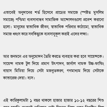
এভাবেই অনুদানের শর্ত হিসেবে প্রাচ্যের সমাজে (স্পষ্টত মুসলিম
সমাজে) পশ্চিমা ব্যবসাবান্ধব সামাজিক আন্দোলনগুলো প্রবেশ করানো
হলো। মানুষের স্বাভাবিক জীবন, স্বাভাবিক পরিবার কাঠামো, স্বাভাবিক
সমাজ ধ্বংস করে সবকিছুকে ব্যবসানুকূল করাই এদের লক্ষ্য।
আর জনমনে এর অনুমোদন তৈরি করতে ব্যবহার করা হবে সায়েন্সকে।
সায়েন্স নামক টুল দিয়ে প্রমাণ উৎপাদন, জার্নাল নামক উচ্চ-ফান্ডিং
বায়াস মিডিয়া দিয়ে সেটা মজবুতকরণ, গণমাধ্যম দিয়ে সেটাকে
কাভারেজ দেয়া। ব্যস।
এই কারিকুলামটা ১ বছর থাকলে হাজার হাজার ১০-১২ বছরের শিশু