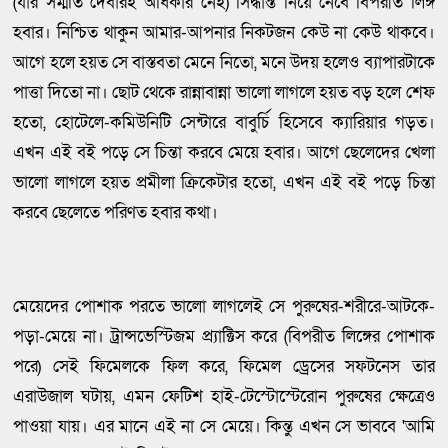
(যার সম্মতি দেবারই অধিকার নেই) সিদ্ধান্ত নিয়ে নেবে বিপরীত লিঙ্গ
হবার। নিশ্চিত থাকুন আমার-আপনার নিকটজন কেউ না কেউ থাকবে।
আগে হলে হয়ত সে বাস্তবতা মেনে নিতো, মনে উদয় হলেও ব্যাপারটাকে
পাত্তা দিতো না। ছোট থেকে রান্নাবান্না ভালো লাগলে হয়ত বড় হলে শেফ
হতো, হোটেলে-কমিউনিটি সেন্টারে বাবুর্চি হিসেবে ক্যারিয়ার গড়ত।
এখন এই বই পড়ে সে চিন্তা করবে মেয়ে হবার। আগে ছেলেদের খেলা
ভালো লাগলে হয়ত প্রমীলা ক্রিকেটার হতো, এখন এই বই পড়ে চিন্তা
করবে ছেলেতে পরিণত হবার কথা।
মেয়েদের পোশাক পরতে ভালো লাগলেই সে পুরুষের-শরীরে-আটকে-
পড়া-মেয়ে না। ট্রান্সভেস্টিজম প্র্যাক্টিস করে (বিপরীত লিঙ্গের পোশাক
পরে) সেই ফিমেলকে ফিল করে, ফিমেল ড্রেসের সফটনেস তার
এরাউজাল ঘটায়, এমন ফেটিশ হাই-টেস্টোস্টেরোন পুরুষের ক্ষেত্রেও
পাওয়া যায়। এর মানে এই না সে মেয়ে। কিন্তু এখন সে ভাববে 'আমি