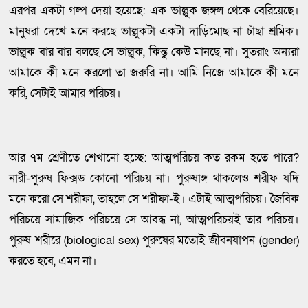
এরপর একটা গল্প দেয়া হয়েছে: এক ভাল্লুক জঙ্গল থেকে বেরিয়েছে।
মানুষরা দেখে মনে করছে ভাল্লুকটা একটা দাড়িমোছ না চাঁছা শ্রমিক।
ভাল্লুক বার বার বলছে সে ভাল্লুক, কিন্তু কেউ মানছে না। সুতরাং অন্যরা
আমাকে কী মনে করলো তা জরুরি না। আমি নিজে আমাকে কী মনে
করি, সেটাই আমার পরিচয়।
আর ৭ম শ্রেণীতে শেখানো হচ্ছে: আত্মপরিচয় কত রকম হতে পারে?
নারী-পুরুষ ফিক্সড কোনো পরিচয় না। পুরুষাঙ্গ থাকলেও শরীফ যদি
মনে করো সে শরীফা, তাহলে সে শরীফা-ই। এটাই আত্মপরিচয়। জৈবিক
পরিচয়ে সামাজিক পরিচয়ে সে আবদ্ধ না, আত্মপরিচয়ই তার পরিচয়।
পুরুষ শরীরে (biological sex) পুরুষের মতোই জীবনযাপন (gender)
করতে হবে, এমন না।