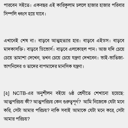
পারবেন সইতে। একবছর এই কারিকুলাম চললে হাজার হাজার পরিবার
সিম্পলি ধ্বংস হয়ে যাবে।
এখানেই শেষ না। বাড়বে আত্মহত্যার হার। বাড়বে এইডস। বাড়বে
মাদকাসক্তি। বাড়বে ডিভোর্স। বাড়বে এলকোহল পান। আজ যদি চেয়ে
চেয়ে তামাশা দেখেন, তখন চেয়ে চেয়ে যন্ত্রণা দেখবেন। ভাই-ভাতিজা-
ভাগনিদের ও তাদের বাপমাদের মানসিক যন্ত্রণা।
[২] NCTB-এর অনুশীলন বইয়ে ৬ষ্ঠ শ্রেণীতে শেখানো হয়েছে:
আত্মপরিচয় কী? আত্মপরিচয় কেন গুরুত্বপূর্ণ? আমি নিজেকে যেটা মনে
করি, সেটা আমার পরিচয়? নাকি সবাই আমাকে যেটা মনে করে, সেটা
আমার পরিচয়?