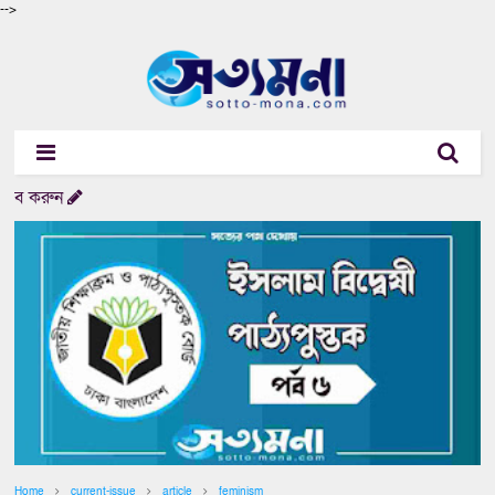
-->
করুন
Home
current-issue
article
feminism