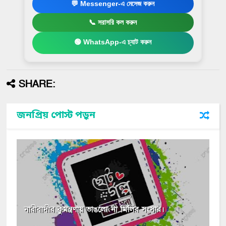
💬 Messenger-এ মেসেজ করুন
📞 সরাসরি কল করুন
🟢 WhatsApp-এ চ্যাট করুন
SHARE:
জনপ্রিয় পোস্ট পড়ুন
নারীবাদীর কুমন্ত্রণায় ভাঙলো না মিলির সংসার।