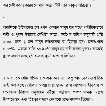
এর চেষ্টা করে। কারণ সে মনে করে এটাই তার "প্রকৃত পরিচয়"।
.
অন্যদিকে ইন্টারসেক্স হল এমন একজন মানুষ যার মধ্যে শারীরিকভাবে
নারী ও পুরুষ উভয়ের বৈশিষ্ট্য আছে। সর্বশেষ জরিপ অনুযায়ী প্রতি
২০০০ জনে ১ জন মানুষ ইন্টারসেক্স বা হিজড়া হন। জনসংখ্যার
০.০৫%। এছাড়া বাকি ৯৯.৯৫% মানুষ হয় নারী অথবা পুরুষ। কাজেই
ট্র্যান্সজেন্ডার এবং ইন্টারসেক্স, দুটো আলাদা জিনিস।
.
T আর I কে খোদ পশ্চিমারাও এক করে না। কিন্তু আমাদের দেশে ঠিক
তাই করা হচ্ছে। ধোঁকার আশ্রয় নেয়া হচ্ছে। ক্লাস সেভেনের ইতিহাস ও
সামাজিক বিজ্ঞান অনুশীলন বইয়ে "শরীফার গল্প" নামক অংশে
ট্র্যান্সজেন্ডার এবং হিজড়া শব্দকে দেখানো হচ্ছে সমার্থক হিসেবে।