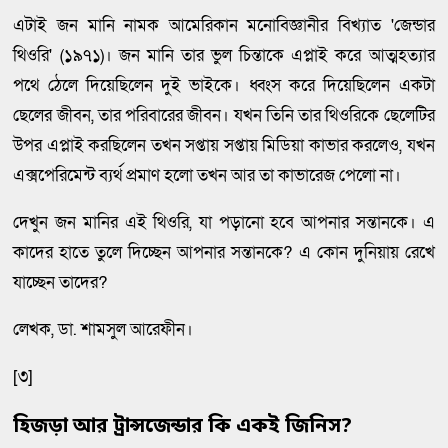
এটাই জন মানি নামক আমেরিকান মনোবিজ্ঞানীর বিখ্যাত 'জেন্ডার
থিওরি' (১৯৭১)। জন মানি তার ভুল চিন্তাকে এপ্লাই করে আত্মহত্যার
পথে ঠেলে দিয়েছিলেন দুই ভাইকে। ধ্বংস করে দিয়েছিলেন একটা
ছেলের জীবন, তার পরিবারের জীবন। যখন তিনি তার থিওরিকে ছেলেটির
উপর এপ্লাই করছিলেন তখন সপ্তায় সপ্তায় মিডিয়া কাভার করলেও, যখন
এক্সপেরিমেন্ট ব্যর্থ প্রমাণ হলো তখন আর তা কাভারেজ পেলো না।
দেখুন জন মানির এই থিওরি, যা পড়ানো হবে আপনার সন্তানকে। এ
কাদের হাতে তুলে দিচ্ছেন আপনার সন্তানকে? এ কোন দুনিয়ায় রেখে
যাচ্ছেন তাদের?
লেখক, ডা. শামসুল আরেফীন।
[৩]
হিজড়া আর ট্রান্সজেন্ডার কি একই জিনিস?