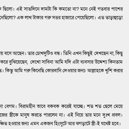
ছিলো। এই সাতদিনে দামটা কি কমতো না? মনে নেই গতবার পাশের
 কিনেছিলো? এক লাখ টাকার গরু সত্তর হাজারে পেয়েছিলো। এত তাড়াহুড়ো
 বসে আছেন। তার চোখদুটিও বন্ধ। তিনি এখন কিছুই দেখছেন না, কিছু
করে বুঝিয়েছেন, দেখো সাবিনা আমি যদি এটা ব্যবসার উদ্দেশ্য কিনতাম
 কিন্তু আমি গরু কিনেছি কোরবানি দেওয়ার জন্য৷ আল্লাহকে খুশি করার
িনা বেগম। বিরামহীন ভাবে বকবক করেই যাচ্ছে। শত শত ছেলে মেয়ে
র স্ত্রীকে মানুষ করতে পারলেন না। এই নিয়ে তার মনে দুঃখ প্রবল।
িত হওয়ার জন্য এমন একজন হিংসুটে আর ঝগড়াটে স্ত্রী-ই যথেষ্ট হবে।