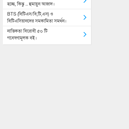
হচ্ছে, কিন্তু ... হুমায়ুন আজাদ।
BTS (বিটিএস/বি,টি,এস) ও
বিটিএসিয়ানদের সমকামিতা সমর্থন।
নাস্তিকতা বিরোধী ৫০ টি
গবেষণামূলক বই।