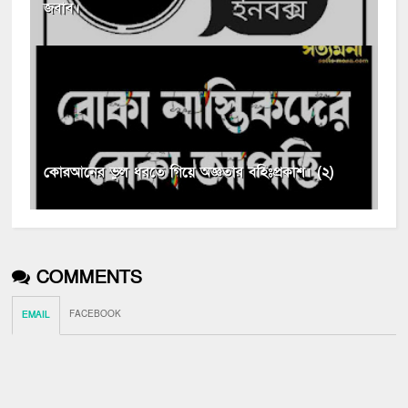
জবাব।
কোরআনের ভুল ধরতে গিয়ে অজ্ঞতার বহিঃপ্রকাশ। (২)
COMMENTS
FACEBOOK
EMAIL