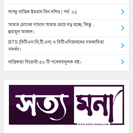
লাড্ডু নাস্তিক ইমরান বিন বশির | পর্ব: ০১
আমার চোখের সামনে আমার মেয়ে বড় হচ্ছে, কিন্তু ...
হুমায়ুন আজাদ।
BTS (বিটিএস/বি,টি,এস) ও বিটিএসিয়ানদের সমকামিতা
সমর্থন।
নাস্তিকতা বিরোধী ৫০ টি গবেষণামূলক বই।