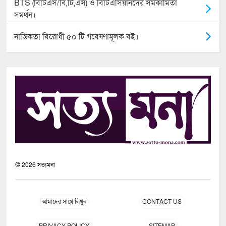
BTS (বিটিএস/বি,টি,এস) ও বিটিএসিয়ানদের সমকামিতা
সমর্থন।
নাস্তিকতা বিরোধী ৫০ টি গবেষণামূলক বই।
©
2026
সত্যমনা
আমাদের সাথে লিখুন
CONTACT US